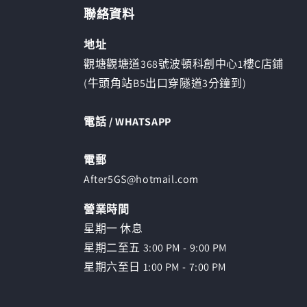
啟
聯絡資料
多
媒
地址
體
檔
觀塘觀塘道368號波頓科創中心1樓C店鋪
案
(牛頭角站B5出口穿隧道3分鐘到)
1
電話 / WHATSAPP
電郵
After5GS@hotmail.com
營業時間
星期一 休息
星期二至五 3:00 PM - 9:00 PM
星期六至日 1:00 PM - 7:00 PM