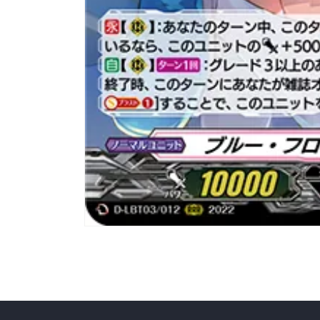
在
互
動
視
窗
中
開