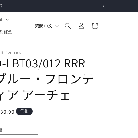
)
購
區
登
語
物
繁體中文
入
言
務條款
車
閒 / AFTER 5
D-LBT03/012 RRR
ブルー・フロンテ
ィア アーチェ
定
30.00
售罄
價
量