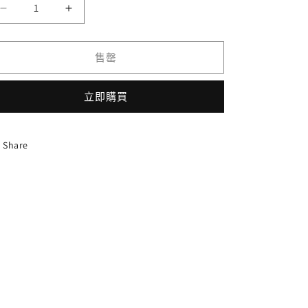
D-
D-
LBT03/012
LBT03/012
RRR
RRR
售罄
ブ
ブ
ル
ル
ー・
ー・
立即購買
フ
フ
ロ
ロ
Share
ン
ン
テ
テ
ィ
ィ
ア
ア
ア
ア
ー
ー
チ
チ
ェ
ェ
數
數