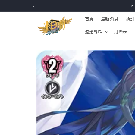
跳至內
大
容
首頁
最新消息
預訂
週邊專區
月曆表
略過產
品資訊