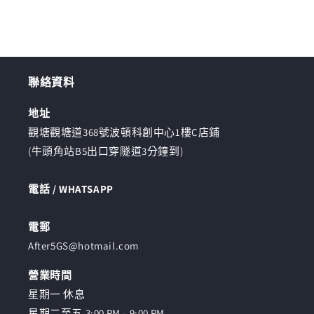
量
量
減
增
少
加
聯絡資料
地址
觀塘觀塘道368號波頓科創中心1樓C店鋪
(牛頭角站B5出口穿隧道3分鐘到)
電話 / WHATSAPP
電郵
After5GS@hotmail.com
營業時間
星期一 休息
星期二至五 3:00 PM - 9:00 PM