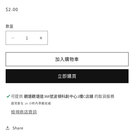
開
啟
定
$2.00
多
價
媒
體
數量
檔
案
DZ-
DZ-
1
BT01/078
BT01/078
C
C
加入購物車
投
投
剣
剣
の
の
立即購買
忍
忍
鬼
鬼
可提供
觀塘觀塘道368號波頓科創中心1樓C店鋪
的取貨服務
カ
カ
通常會在 24 小時內準備就緒
ゲ
ゲ
檢視商店資訊
イ
イ
チ
チ
Share
數
數