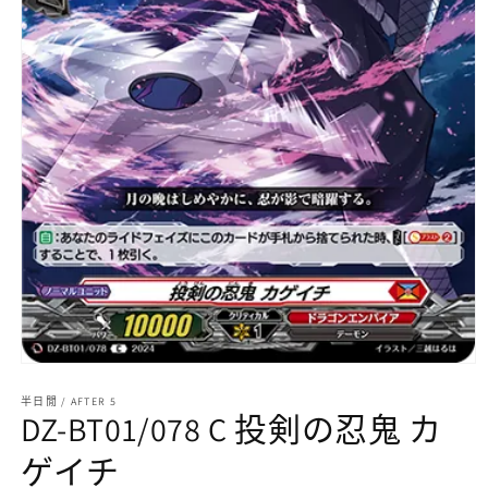
在
互
半日閒 / AFTER 5
動
DZ-BT01/078 C 投剣の忍鬼 カ
視
窗
ゲイチ
中