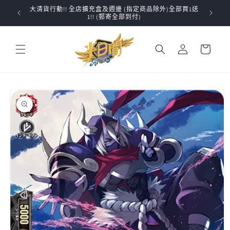
跳至內
大清貨行動!! 全店擴充盒及週邊 (指定商品除外)全部買1送
✨VG
容
1!! (郵寄全部到付)
購
登
物
入
車
略過產
品資訊