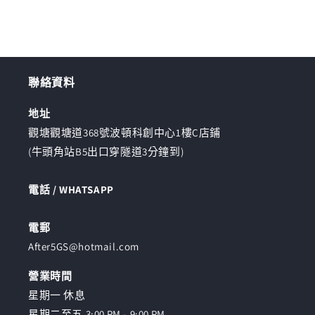
チ
チ
數
數
量
量
減
增
聯絡資料
少
加
地址
觀塘觀塘道368號波頓科創中心1樓C店鋪
(牛頭角站B5出口穿隧道3分鐘到)
電話 / WHATSAPP
電郵
After5GS@hotmail.com
營業時間
星期一 休息
星期二至五 3:00 PM - 9:00 PM