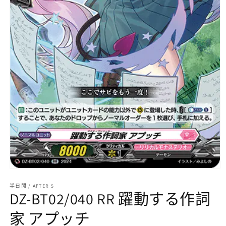
在
互
半日閒 / AFTER 5
動
DZ-BT02/040 RR 躍動する作詞
視
窗
家 アプッチ
中