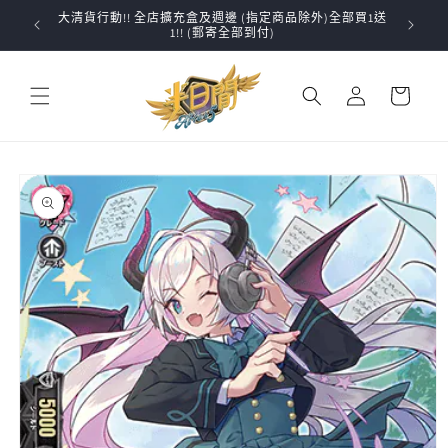
跳至內
大清貨行動!! 全店擴充盒及週邊 (指定商品除外)全部買1送
✨VG
容
1!! (郵寄全部到付)
購
登
物
入
車
略過產
品資訊