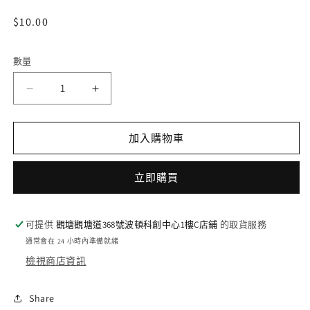
開
啟
定
$10.00
多
價
媒
體
數量
檔
案
DZ-
DZ-
1
BT02/040
BT02/040
RR
RR
加入購物車
躍
躍
動
動
す
す
立即購買
る
る
作
作
可提供
觀塘觀塘道368號波頓科創中心1樓C店鋪
的取貨服務
詞
詞
通常會在 24 小時內準備就緒
家
家
檢視商店資訊
ア
ア
プ
プ
Share
ッ
ッ