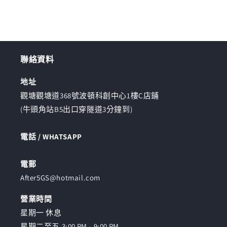
減
增
少
加
聯絡資料
地址
觀塘觀塘道368號波頓科創中心1樓C店鋪
(牛頭角站B5出口穿隧道3分鐘到)
電話 / WHATSAPP
電郵
After5GS@hotmail.com
營業時間
星期一 休息
星期二至五 3:00 PM - 9:00 PM