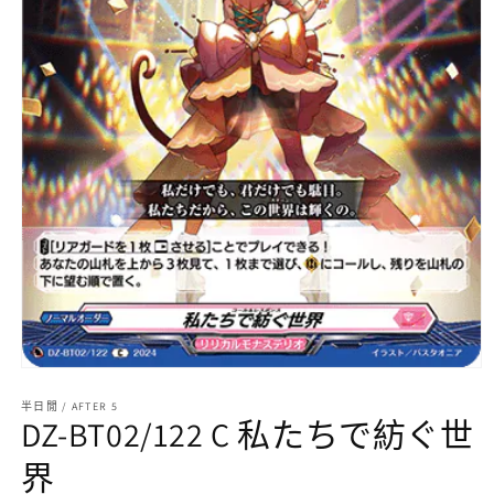
在
互
半日閒 / AFTER 5
動
DZ-BT02/122 C 私たちで紡ぐ世
視
窗
界
中