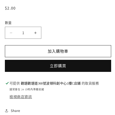
開
啟
定
$2.00
多
價
媒
體
數量
檔
案
DZ-
DZ-
1
BT02/122
BT02/122
C
C
加入購物車
私
私
た
た
ち
ち
立即購買
で
で
紡
紡
可提供
觀塘觀塘道368號波頓科創中心1樓C店鋪
的取貨服務
ぐ
ぐ
通常會在 24 小時內準備就緒
世
世
檢視商店資訊
界
界
數
數
Share
量
量