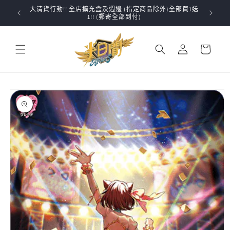
跳至內
大清貨行動!! 全店擴充盒及週邊 (指定商品除外)全部買1送
✨VG
容
1!! (郵寄全部到付)
購
登
物
入
車
略過產
品資訊