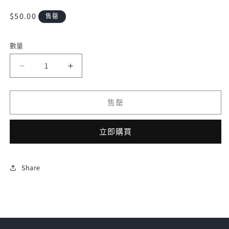
開
啟
定
$50.00
售罄
多
價
媒
體
數量
檔
案
DZ-
DZ-
1
BT03/012
BT03/012
RRR
RRR
售罄
超
超
次
次
元
元
立即購買
ロ
ロ
ボ
ボ
Share
ダ
ダ
イ
イ
レ
レ
デ
デ
ィ
ィ