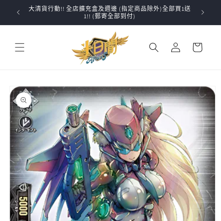
跳至內
大清貨行動!! 全店擴充盒及週邊 (指定商品除外)全部買1送
✨VG
容
1!! (郵寄全部到付)
購
登
物
入
車
略過產
品資訊