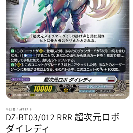
在
互
半日閒 / AFTER 5
動
DZ-BT03/012 RRR 超次元ロボ
視
窗
ダイレディ
中