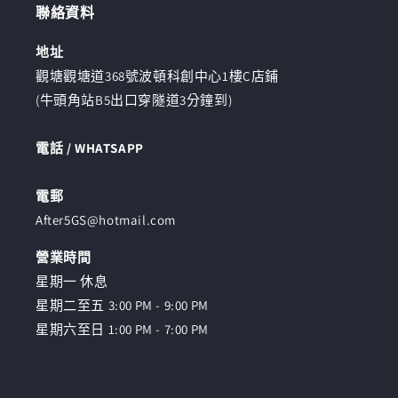
聯絡資料
數
數
量
量
地址
減
增
觀塘觀塘道368號波頓科創中心1樓C店鋪
少
加
(牛頭角站B5出口穿隧道3分鐘到)
電話 / WHATSAPP
電郵
After5GS@hotmail.com
營業時間
星期一 休息
星期二至五 3:00 PM - 9:00 PM
星期六至日 1:00 PM - 7:00 PM