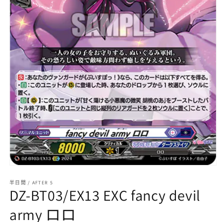
在
互
半日閒 / AFTER 5
動
DZ-BT03/EX13 EXC fancy devil
視
窗
army ロロ
中