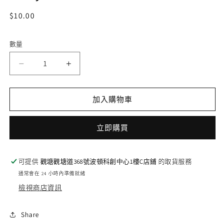
開
啟
定
$10.00
多
價
媒
體
數量
檔
案
DZ-
DZ-
1
BT03/EX13
BT03/EX13
EXC
EXC
fancy
fancy
加入購物車
devil
devil
army
army
立即購買
ロ
ロ
ロ
ロ
數
數
可提供
觀塘觀塘道368號波頓科創中心1樓C店鋪
的取貨服務
量
量
通常會在 24 小時內準備就緒
減
增
檢視商店資訊
少
加
Share