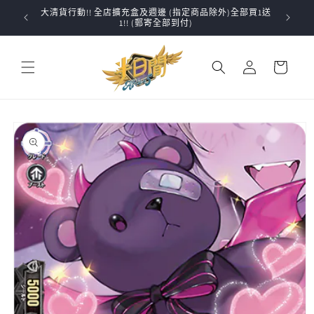
跳至內
大清貨行動!! 全店擴充盒及週邊 (指定商品除外)全部買1送
✨VG
容
1!! (郵寄全部到付)
購
登
物
入
車
略過產
品資訊