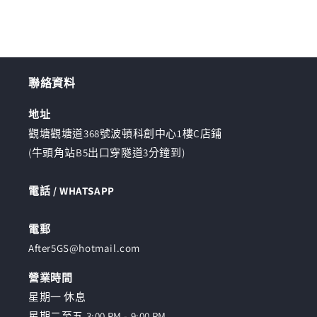
聯絡資料
地址
觀塘觀塘道368號波頓科創中心1樓C店鋪
(牛頭角站B5出口穿隧道3分鐘到)
電話 / WHATSAPP
電郵
After5GS@hotmail.com
營業時間
星期一 休息
星期二至五 3:00 PM - 9:00 PM