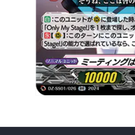
在
互
動
視
窗
中
開