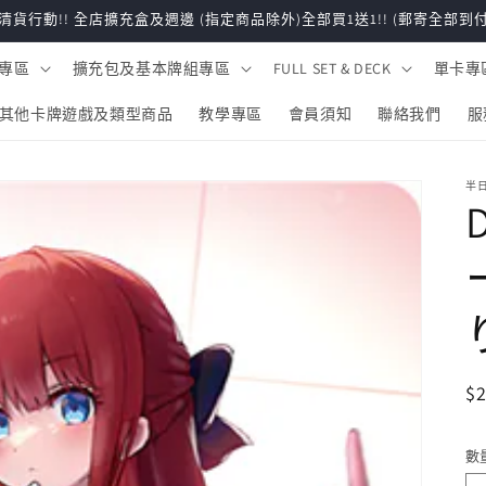
清貨行動!! 全店擴充盒及週邊 (指定商品除外)全部買1送1!! (郵寄全部到付
專區
擴充包及基本牌組專區
FULL SET & DECK
單卡專
其他卡牌遊戲及類型商品
教學專區
會員須知
聯絡我們
服
半日
$2
數