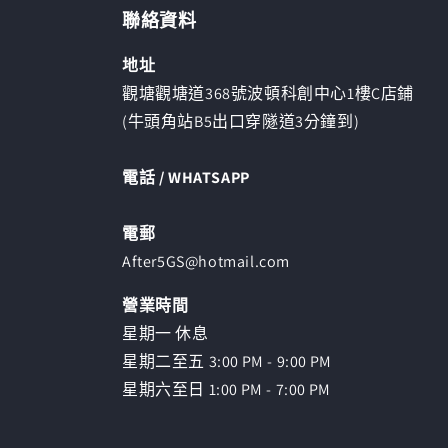
啟
聯絡資料
多
媒
地址
體
檔
觀塘觀塘道368號波頓科創中心1樓C店鋪
案
(牛頭角站B5出口穿隧道3分鐘到)
1
電話 / WHATSAPP
電郵
After5GS@hotmail.com
營業時間
星期一 休息
星期二至五 3:00 PM - 9:00 PM
星期六至日 1:00 PM - 7:00 PM