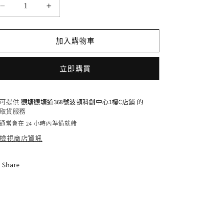
DZ-
DZ-
SS01/026
SS01/026
RR
RR
加入購物車
ミ
ミ
ー
ー
テ
テ
立即購買
ィ
ィ
ン
ン
可提供
觀塘觀塘道368號波頓科創中心1樓C店鋪
的
グ
グ
取貨服務
は
は
通常會在 24 小時內準備就緒
念
念
檢視商店資訊
入
入
り
り
Share
に
に
フ
フ
ェ
ェ
リ
リ