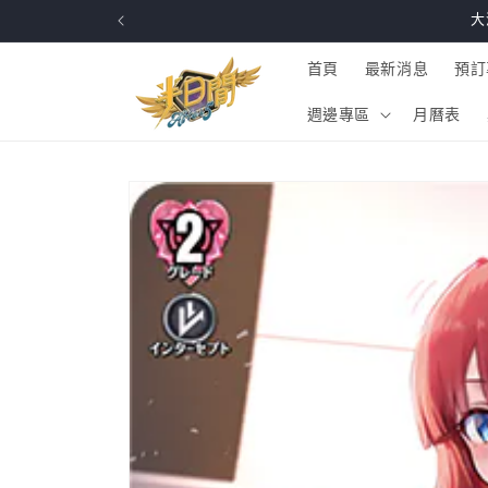
跳至內
大
容
首頁
最新消息
預訂
週邊專區
月曆表
略過產
品資訊