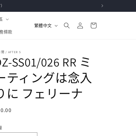
)
購
區
登
語
物
繁體中文
入
言
務條款
車
閒 / AFTER 5
DZ-SS01/026 RR ミ
ーティングは念入
りに フェリーナ
定
0.00
價
量