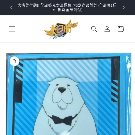
跳至內
大清貨行動!! 全店擴充盒及週邊 (指定商品除外)全部買1送
✨VG
容
1!! (郵寄全部到付)
購
登
物
入
車
略過產
品資訊